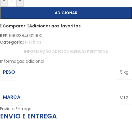
-
+
ADICIONAR
Comparar
Adicionar aos favoritos
REF:
5602384032900
Categoria:
Piscinas
INFORMAÇÃO ADICIONAL
ENVIO E ENTREGA
Informação adicional
PESO
5 kg
MARCA
CTX
Envio e Entrega
ENVIO E ENTREGA